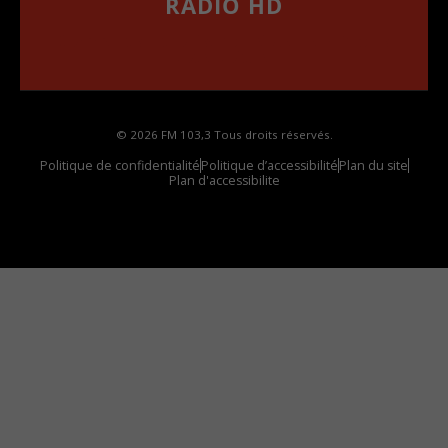
RADIO HD
••••••••••••••••••
Comment synthoniser la fréquence HD dans
votre voiture
© 2026 FM 103,3 Tous droits réservés.
Politique de confidentialité
Politique d’accessibilité
Plan du site
Plan d'accessibilite