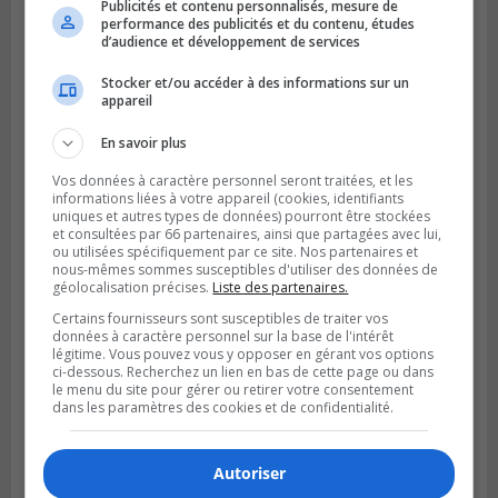
Publicités et contenu personnalisés, mesure de
performance des publicités et du contenu, études
d’audience et développement de services
Stocker et/ou accéder à des informations sur un
appareil
En savoir plus
LA PRAIRIE
Publié le 5 août 2026 à 11h59
Vos données à caractère personnel seront traitées, et les
La Prairie loue des espaces de glace
informations liées à votre appareil (cookies, identifiants
uniques et autres types de données) pourront être stockées
jusqu’en avril 2027
et consultées par 66 partenaires, ainsi que partagées avec lui,
ou utilisées spécifiquement par ce site. Nos partenaires et
nous-mêmes sommes susceptibles d'utiliser des données de
géolocalisation précises.
Liste des partenaires.
Certains fournisseurs sont susceptibles de traiter vos
données à caractère personnel sur la base de l'intérêt
légitime. Vous pouvez vous y opposer en gérant vos options
ci-dessous. Recherchez un lien en bas de cette page ou dans
le menu du site pour gérer ou retirer votre consentement
dans les paramètres des cookies et de confidentialité.
Autoriser