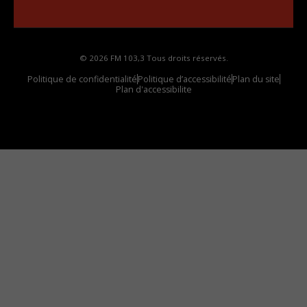
votre voiture
© 2026 FM 103,3 Tous droits réservés.
Politique de confidentialité
Politique d’accessibilité
Plan du site
Plan d'accessibilite
Comment installer notre vignette sur votre