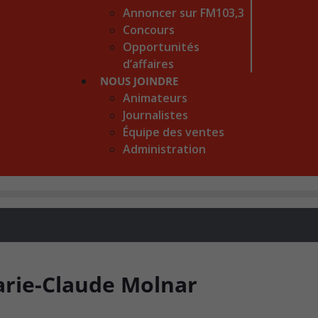
Annoncer sur FM103,3
Concours
Opportunités
d’affaires
NOUS JOINDRE
Animateurs
Journalistes
Équipe des ventes
Administration
arie-Claude Molnar