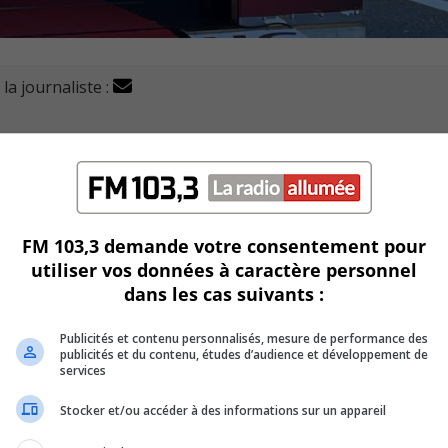
la journaliste :
s récolté le fruit de tous ses efforts, lors de la Coupe du
e.
la troisième marche du podium vendredi, dans la catégorie C4
FM 103,3 demande votre consentement pour
utiliser vos données à caractère personnel
e de la saison.
dans les cas suivants :
les réseaux sociaux.
Publicités et contenu personnalisés, mesure de performance des
publicités et du contenu, études d’audience et développement de
me position.
services
Stocker et/ou accéder à des informations sur un appareil
70km.