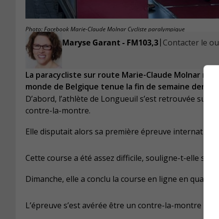
Photo: Facebook Marie-Claude Molnar Cycliste paralympique
|
Maryse Garant - FM103,3
Contacter le ou 
La paracycliste sur route Marie-Claude Molnar n’a pa
monde de Belgique tenue la fin de semaine dernièr
D’abord, l’athlète de Longueuil s’est retrouvée sur 
contre-la-montre.
Elle disputait alors sa première épreuve international
Cette course a été assez difficile, souligne-t-elle sur 
Dimanche, elle a conclu la course en ligne en quatriè
L’épreuve s’est avérée être un contre-la-montre de 