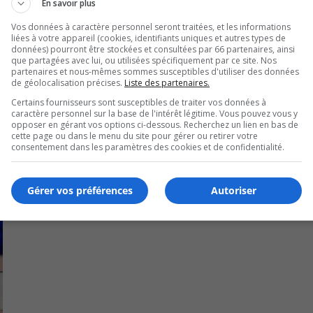
En savoir plus
e nécessaire pour rester accroché au peloton.
Vos données à caractère personnel seront traitées, et les informations
liées à votre appareil (cookies, identifiants uniques et autres types de
i sera disputée la fin de semaine prochaine en Allemagne.
données) pourront être stockées et consultées par 66 partenaires, ainsi
que partagées avec lui, ou utilisées spécifiquement par ce site. Nos
partenaires et nous-mêmes sommes susceptibles d'utiliser des données
de géolocalisation précises.
Liste des partenaires.
Certains fournisseurs sont susceptibles de traiter vos données à
caractère personnel sur la base de l'intérêt légitime. Vous pouvez vous y
opposer en gérant vos options ci-dessous. Recherchez un lien en bas de
cette page ou dans le menu du site pour gérer ou retirer votre
consentement dans les paramètres des cookies et de confidentialité.
Gérer vos préférences
Autoriser