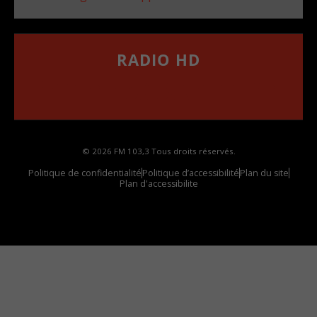
RADIO HD
••••••••••••••••••
Comment synthoniser la fréquence HD dans
votre voiture
© 2026 FM 103,3 Tous droits réservés.
Politique de confidentialité
Politique d’accessibilité
Plan du site
Plan d'accessibilite