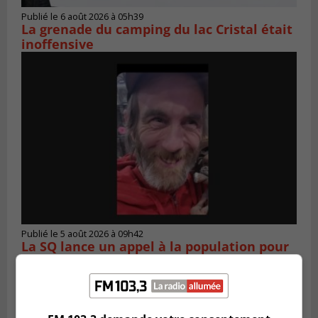
Publié le 6 août 2026 à 05h39
La grenade du camping du lac Cristal était
inoffensive
Publié le 5 août 2026 à 09h42
La SQ lance un appel à la population pour
retrouver un homme disparu