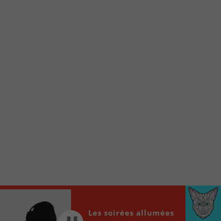
Voici la procédure ;)
À partir de votre téléphone, allez sur le site
internet de la Radio allumée au
www.fm1033.ca
Ensuite cliquez sur l’icône situé au bas de
votre écran
(celui qui représente un carré incluant une
flèche dirigé vers le haut)
Cliquez maintenant sur l’option Ajouter sur
l’écran d’accueil et vous verrez apparaître le
logo du FM 103,3
Faites Enregistrer en haut à droite.
Et voilà! Toutes les infos et l’écoute de votre radio
locale vous sont maintenant accessibles en un clic!
Audio
00:00
00:00
Les soirées allumées
Player