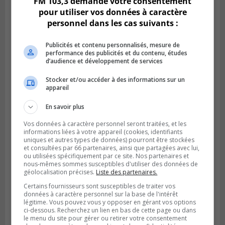
FM 103,3 demande votre consentement
pour utiliser vos données à caractère
personnel dans les cas suivants :
Publicités et contenu personnalisés, mesure de
performance des publicités et du contenu, études
d’audience et développement de services
Stocker et/ou accéder à des informations sur un
appareil
BOUCHERVILLE
Publié le 5 août 2026 à 06h54
En savoir plus
La SQ recense 18 décès pendant les
vacances de la construction
Vos données à caractère personnel seront traitées, et les
informations liées à votre appareil (cookies, identifiants
uniques et autres types de données) pourront être stockées
et consultées par 66 partenaires, ainsi que partagées avec lui,
ou utilisées spécifiquement par ce site. Nos partenaires et
nous-mêmes sommes susceptibles d'utiliser des données de
géolocalisation précises.
Liste des partenaires.
Certains fournisseurs sont susceptibles de traiter vos
données à caractère personnel sur la base de l'intérêt
légitime. Vous pouvez vous y opposer en gérant vos options
ci-dessous. Recherchez un lien en bas de cette page ou dans
le menu du site pour gérer ou retirer votre consentement