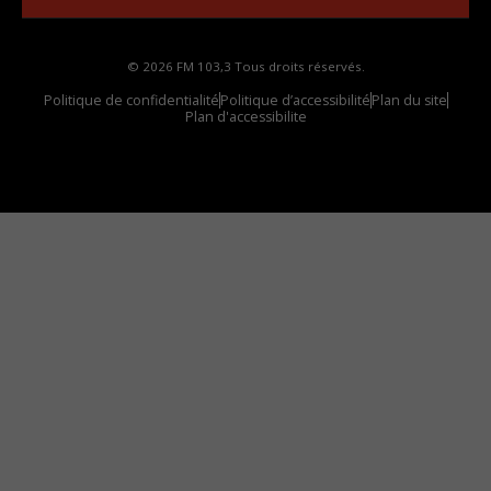
© 2026 FM 103,3 Tous droits réservés.
Politique de confidentialité
Politique d’accessibilité
Plan du site
Plan d'accessibilite
Comment installer notre vignette sur votre
appareil mobile