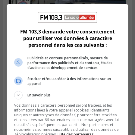
FM 103,3 demande votre consentement
Publié le 6 juillet 2026 à 11h18
Climat Québec dévoile deux candidats
pour utiliser vos données à caractère
pour l’Agglomération
personnel dans les cas suivants :
Publicités et contenu personnalisés, mesure de
performance des publicités et du contenu, études
d’audience et développement de services
Stocker et/ou accéder à des informations sur un
appareil
En savoir plus
Vos données à caractère personnel seront traitées, et les
informations liées à votre appareil (cookies, identifiants
uniques et autres types de données) pourront être stockées
et consultées par 66 partenaires, ainsi que partagées avec lui,
Publié le 6 juillet 2026 à 09h33
ou utilisées spécifiquement par ce site. Nos partenaires et
Longueuil conclue un contrat pour
nous-mêmes sommes susceptibles d'utiliser des données de
valoriser des cendres d’incinération
géolocalisation précises.
Liste des partenaires.