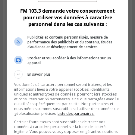
le Défi écrou de roue
FM 103,3 demande votre consentement
pour utiliser vos données à caractère
personnel dans les cas suivants :
Publicités et contenu personnalisés, mesure de
performance des publicités et du contenu, études
d’audience et développement de services
Stocker et/ou accéder à des informations sur un
appareil
En savoir plus
Publié le 6 août 2026 à 05h39
Vos données à caractère personnel seront traitées, et les
La grenade du camping du lac Cristal était
informations liées à votre appareil (cookies, identifiants
inoffensive
uniques et autres types de données) pourront être stockées
et consultées par 66 partenaires, ainsi que partagées avec lui,
ou utilisées spécifiquement par ce site. Nos partenaires et
nous-mêmes sommes susceptibles d'utiliser des données de
géolocalisation précises.
Liste des partenaires.
Certains fournisseurs sont susceptibles de traiter vos
données à caractère personnel sur la base de l'intérêt
légitime. Vous pouvez vous y opposer en gérant vos options