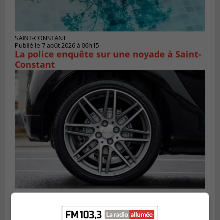
SAINT-CONSTANT
Publié le 7 août 2026 à 06h15
La police enquête sur une noyade à Saint-
Constant
LONGUEUIL
Publié le 6 août 2026 à 11h58
Des jeunes ciblent la Montérégie pour