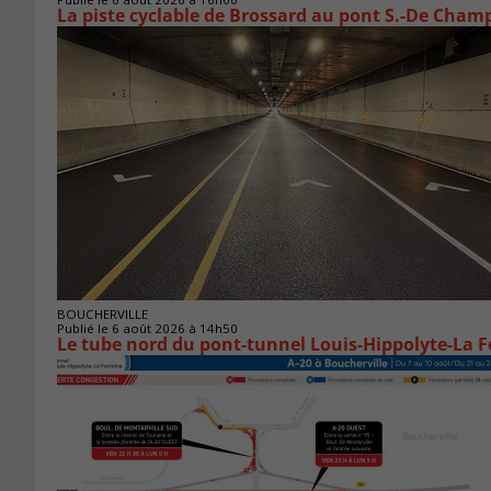
La piste cyclable de Brossard au pont S.-De Champ
BOUCHERVILLE
Publié le 6 août 2026 à 14h50
Le tube nord du pont-tunnel Louis-Hippolyte-La F