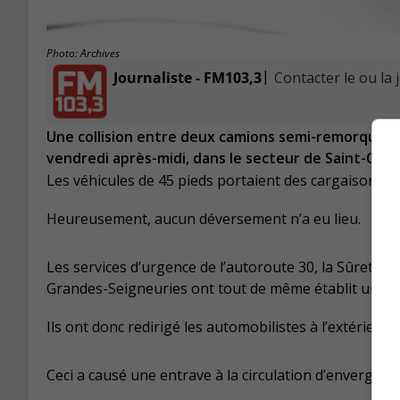
Photo: Archives
|
Journaliste - FM103,3
Contacter le ou la 
Une collision entre deux camions semi-remorques a
vendredi après-midi, dans le secteur de Saint-Cons
Les véhicules de 45 pieds portaient des cargaisons 
Heureusement, aucun déversement n’a eu lieu.
Les services d’urgence de l’autoroute 30, la Sûreté du
Grandes-Seigneuries ont tout de même établit un pér
Ils ont donc redirigé les automobilistes à l’extérieur 
Ceci a causé une entrave à la circulation d’envergure