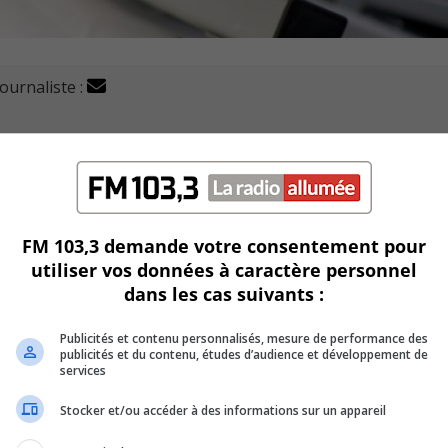
journaliste :
 forcé la fermeture de l'autoroute 30 et de la route 132
tant.
de propane et de nitrate d’ammonium, des matières explosive
FM 103,3 demande votre consentement pour
utiliser vos données à caractère personnel
dans les cas suivants :
 Québec et les pompiers de la Régie incendie de l’Alliance de
imètre de sécurité.
Publicités et contenu personnalisés, mesure de performance des
publicités et du contenu, études d’audience et développement de
du secteur de l’accident, par prévention.
services
Stocker et/ou accéder à des informations sur un appareil
 dans les deux sens.