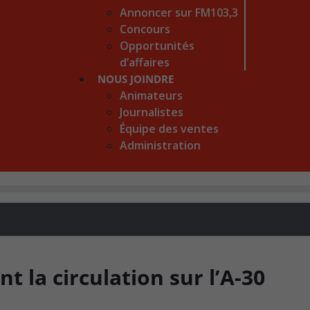
Annoncer sur FM103,3
Concours
Opportunités
d’affaires
NOUS JOINDRE
Animateurs
Journalistes
Équipe des ventes
Administration
t la circulation sur l’A-30