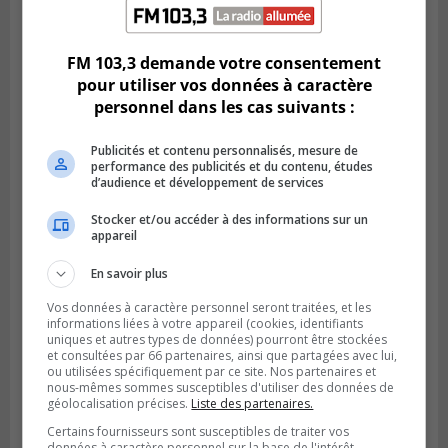
LONGUEUIL
Publié le 6 août 2026 à 11h58
Des jeunes ciblent la Montérégie pour
le Défi écrou de roue
FM 103,3 demande votre consentement
pour utiliser vos données à caractère
personnel dans les cas suivants :
Publicités et contenu personnalisés, mesure de
performance des publicités et du contenu, études
d’audience et développement de services
Stocker et/ou accéder à des informations sur un
appareil
En savoir plus
Vos données à caractère personnel seront traitées, et les
informations liées à votre appareil (cookies, identifiants
Publié le 6 août 2026 à 05h39
La grenade du camping du lac Cristal était
uniques et autres types de données) pourront être stockées
et consultées par 66 partenaires, ainsi que partagées avec lui,
inoffensive
ou utilisées spécifiquement par ce site. Nos partenaires et
nous-mêmes sommes susceptibles d'utiliser des données de
géolocalisation précises.
Liste des partenaires.
Certains fournisseurs sont susceptibles de traiter vos
données à caractère personnel sur la base de l'intérêt