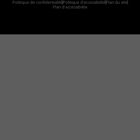
Politique de confidentialité
Politique d’accessibilité
Plan du site
Plan d'accessibilite
Comment installer notre vignette sur votre
appareil mobile
Vous avez envie d’écouter le FM 103,3 ou notre