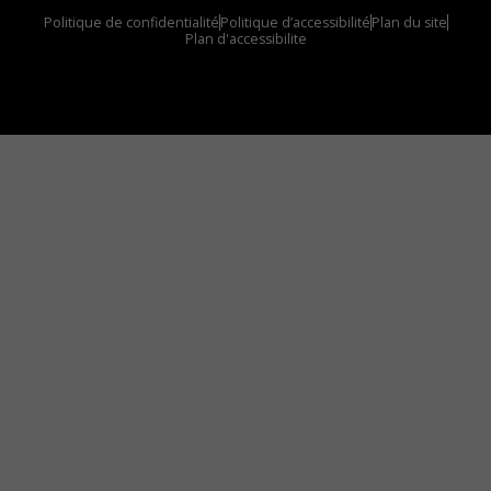
Politique de confidentialité
Politique d’accessibilité
Plan du site
Plan d'accessibilite
Comment installer notre vignette sur votre
appareil mobile