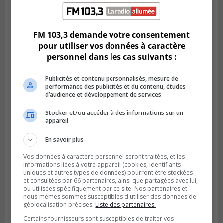
Publié le 6 août 2026 à 05h39
La grenade du camping du lac Cristal était
inoffensive
FM 103,3 demande votre consentement
pour utiliser vos données à caractère
personnel dans les cas suivants :
Publicités et contenu personnalisés, mesure de
performance des publicités et du contenu, études
d’audience et développement de services
Stocker et/ou accéder à des informations sur un
appareil
En savoir plus
Vos données à caractère personnel seront traitées, et les
informations liées à votre appareil (cookies, identifiants
Publié le 5 août 2026 à 09h42
uniques et autres types de données) pourront être stockées
La SQ lance un appel à la population pour
et consultées par 66 partenaires, ainsi que partagées avec lui,
retrouver un homme disparu
ou utilisées spécifiquement par ce site. Nos partenaires et
nous-mêmes sommes susceptibles d'utiliser des données de
géolocalisation précises.
Liste des partenaires.
Certains fournisseurs sont susceptibles de traiter vos