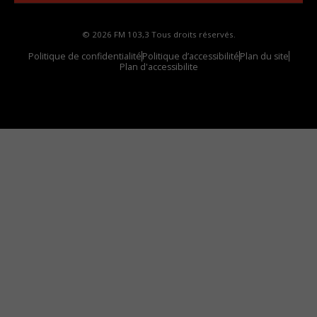
© 2026 FM 103,3 Tous droits réservés.
Politique de confidentialité
Politique d’accessibilité
Plan du site
Plan d'accessibilite
Comment installer notre vignette sur votre
appareil mobile