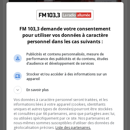
LONGUEUIL
Publié le 4 août 2026 à 08h28
Longueuil demande de reporter une
FM 103,3 demande votre consentement
élection partielle
pour utiliser vos données à caractère
personnel dans les cas suivants :
Publicités et contenu personnalisés, mesure de
performance des publicités et du contenu, études
d’audience et développement de services
Stocker et/ou accéder à des informations sur un
appareil
En savoir plus
Vos données à caractère personnel seront traitées, et les
informations liées à votre appareil (cookies, identifiants
uniques et autres types de données) pourront être stockées
VIEUX-LONGUEUIL
et consultées par 66 partenaires, ainsi que partagées avec lui,
Publié le 3 août 2026 à 14h47
ou utilisées spécifiquement par ce site. Nos partenaires et
Le Livre bleu rassemble 200 curieux à
nous-mêmes sommes susceptibles d'utiliser des données de
Longueuil
géolocalisation précises.
Liste des partenaires.