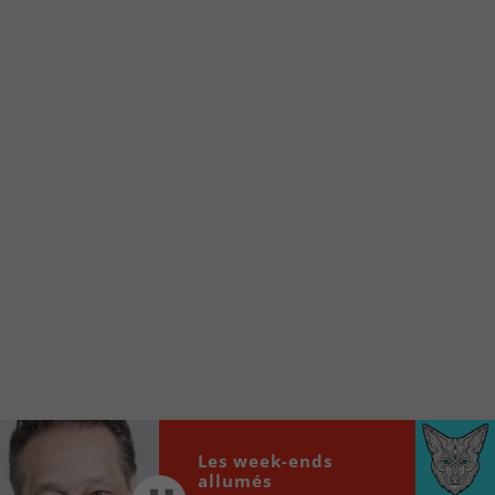
Voici la procédure ;)
À partir de votre téléphone, allez sur le site
internet de la Radio allumée au
www.fm1033.ca
Ensuite cliquez sur l’icône situé au bas de
votre écran
(celui qui représente un carré incluant une
flèche dirigé vers le haut)
Cliquez maintenant sur l’option Ajouter sur
l’écran d’accueil et vous verrez apparaître le
logo du FM 103,3
Faites Enregistrer en haut à droite.
Et voilà! Toutes les infos et l’écoute de votre radio
locale vous sont maintenant accessibles en un clic!
Les week-ends
Audio
00:00
00:00
allumés
Player