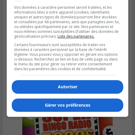
Vos données à caractère personnel seront traitées, et les
informations liées à votre appareil (cookies, identifiants
uniques et autres types de données) pourront être stockées
et consultées par 66 partenaires, ainsi que partagées avec lui,
ou utilisées spécifiquement par ce site. Nos partenaires et
nous-mêmes sommes susceptibles d'utiliser des données de
géolocalisation précises.
Liste des partenaires.
Certains fournisseurs sont susceptibles de traiter vos
données à caractère personnel sur la base de l'intérêt
légitime. Vous pouvez vous y opposer en gérant vos options
ci-dessous. Recherchez un lien en bas de cette page ou dans
Publié le 6 août 2026 à 05h39
le menu du site pour gérer ou retirer votre consentement
La grenade du camping du lac Cristal était
dans les paramètres des cookies et de confidentialité.
inoffensive
Autoriser
Gérer vos préférences