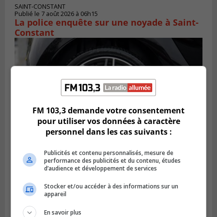
SAINT-CONSTANT
Publié le 7 août 2026 à 06h15
La police enquête sur une noyade à Saint-
Constant
FM 103,3 demande votre consentement
pour utiliser vos données à caractère
personnel dans les cas suivants :
Publicités et contenu personnalisés, mesure de
performance des publicités et du contenu, études
LONGUEUIL
d’audience et développement de services
Publié le 6 août 2026 à 11h58
Des jeunes ciblent la Montérégie pour
le Défi écrou de roue
Stocker et/ou accéder à des informations sur un
appareil
En savoir plus