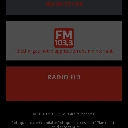
INFOLETTRE
Téléchargez notre application dès maintenant !
RADIO HD
••••••••••••••••••
Comment synthoniser la fréquence HD dans
votre voiture
© 2026 FM 103,3 Tous droits réservés.
Politique de confidentialité
Politique d’accessibilité
Plan du site
Plan d'accessibilite