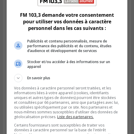
trouvée dans un camping
FM 103,3 demande votre consentement
pour utiliser vos données à caractère
personnel dans les cas suivants :
Publicités et contenu personnalisés, mesure de
performance des publicités et du contenu, études
d’audience et développement de services
Stocker et/ou accéder à des informations sur un
appareil
En savoir plus
LONGUEUIL
Vos données à caractère personnel seront traitées, et les
Publié le 4 août 2026 à 06h01
informations liées à votre appareil (cookies, identifiants
La police veut trouver des victimes de vols
uniques et autres types de données) pourront être stockées
de bijoux à Longueuil
et consultées par 66 partenaires, ainsi que partagées avec lui,
ou utilisées spécifiquement par ce site. Nos partenaires et
nous-mêmes sommes susceptibles d'utiliser des données de
géolocalisation précises.
Liste des partenaires.
Certains fournisseurs sont susceptibles de traiter vos
données à caractère personnel sur la base de l'intérêt