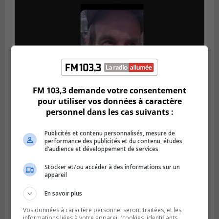
FM 103,3 demande votre consentement
pour utiliser vos données à caractère
personnel dans les cas suivants :
Publié le 5 août 2026 à 09h42
La SQ lance un appel à la population pour
Publicités et contenu personnalisés, mesure de
retrouver un homme disparu
performance des publicités et du contenu, études
d’audience et développement de services
Stocker et/ou accéder à des informations sur un
appareil
En savoir plus
Vos données à caractère personnel seront traitées, et les
informations liées à votre appareil (cookies, identifiants