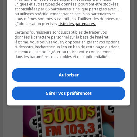
uniques et autres types de données) pourront être stockées
et consultées par 66 partenaires, ainsi que partagées avec lui,
ou utilisées spécifiquement par ce site. Nos partenaires et
nous-mêmes sommes susceptibles d'utiliser des données de
géolocalisation précises.
Liste des partenaires.
BOUCHERVILLE
Certains fournisseurs sont susceptibles de traiter vos
Publié le 5 août 2026 à 06h54
données à caractère personnel sur la base de l'intérêt
La SQ recense 18 décès pendant les
légitime. Vous pouvez vous y opposer en gérant vos options
ci-dessous. Recherchez un lien en bas de cette page ou dans
vacances de la construction
le menu du site pour gérer ou retirer votre consentement
dans les paramètres des cookies et de confidentialité.
Autoriser
Gérer vos préférences