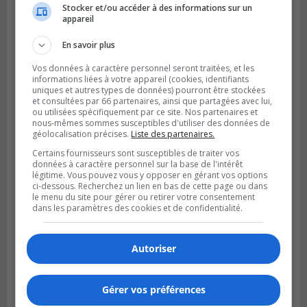
Stocker et/ou accéder à des informations sur un
appareil
Publié le 6 août 2026 à 16h00
Un Québécois parmi l’élite du soccer
En savoir plus
mondial
Vos données à caractère personnel seront traitées, et les
informations liées à votre appareil (cookies, identifiants
uniques et autres types de données) pourront être stockées
et consultées par 66 partenaires, ainsi que partagées avec lui,
ou utilisées spécifiquement par ce site. Nos partenaires et
nous-mêmes sommes susceptibles d'utiliser des données de
géolocalisation précises.
Liste des partenaires.
Certains fournisseurs sont susceptibles de traiter vos
données à caractère personnel sur la base de l'intérêt
légitime. Vous pouvez vous y opposer en gérant vos options
ci-dessous. Recherchez un lien en bas de cette page ou dans
le menu du site pour gérer ou retirer votre consentement
dans les paramètres des cookies et de confidentialité.
LONGUEUIL
Publié le 6 août 2026 à 05h11
Autoriser
Une poussée tardive propulse les Ducs
vers la victoire à Laval
Gérer vos préférences