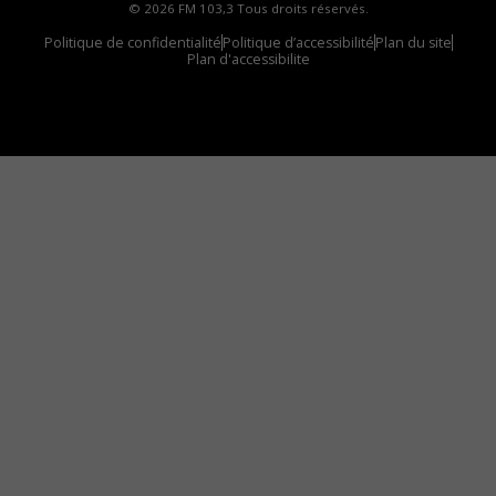
© 2026 FM 103,3 Tous droits réservés.
Politique de confidentialité
Politique d’accessibilité
Plan du site
Plan d'accessibilite
Comment installer notre vignette sur votre
appareil mobile