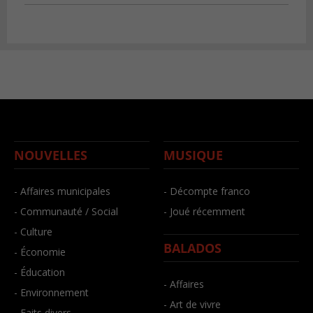
NOUVELLES
MUSIQUE
- Affaires municipales
- Décompte franco
- Communauté / Social
- Joué récemment
- Culture
BALADOS
- Économie
- Éducation
- Affaires
- Environnement
- Art de vivre
- Faits divers