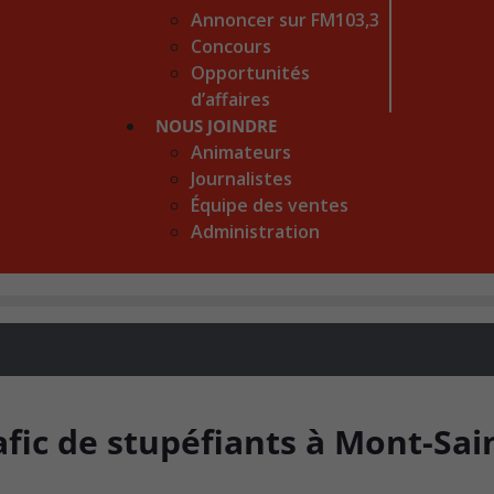
Annoncer sur FM103,3
Concours
Opportunités
d’affaires
NOUS JOINDRE
Animateurs
Journalistes
Équipe des ventes
Administration
fic de stupéfiants à Mont-Sai