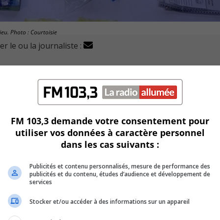
ieu. Photo : Courtoisie
r le ou la journaliste :
-Laurent a procédé à l’arrestation de deux hommes pour tr
edi.
 réseau de vente de stupéfiants.
FM 103,3 demande votre consentement pour
e et ses environs.
utiliser vos données à caractère personnel
dans les cas suivants :
 à Mont-Saint-Hilaire et Saint-Marc-sur-Richelieu.
Publicités et contenu personnalisés, mesure de performance des
es 1,08 kg de cocaïne, 20,72 grammes de cannabis, 212 compr
publicités et du contenu, études d’audience et développement de
services
Stocker et/ou accéder à des informations sur un appareil
aines conditions à respecter.