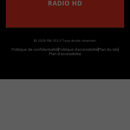
RADIO HD
••••••••••••••••••
Comment synthoniser la fréquence HD dans
votre voiture
© 2026 FM 103,3 Tous droits réservés.
Politique de confidentialité
Politique d’accessibilité
Plan du site
Plan d'accessibilite