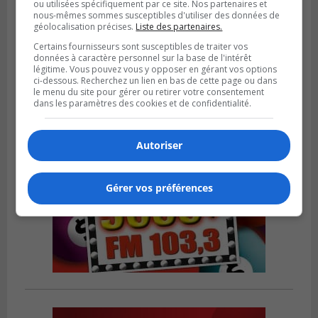
ou utilisées spécifiquement par ce site. Nos partenaires et
nous-mêmes sommes susceptibles d'utiliser des données de
géolocalisation précises.
Liste des partenaires.
Publié le 6 août 2026 à 05h39
La grenade du camping du lac Cristal était
Certains fournisseurs sont susceptibles de traiter vos
inoffensive
données à caractère personnel sur la base de l'intérêt
légitime. Vous pouvez vous y opposer en gérant vos options
ci-dessous. Recherchez un lien en bas de cette page ou dans
le menu du site pour gérer ou retirer votre consentement
dans les paramètres des cookies et de confidentialité.
Autoriser
Gérer vos préférences