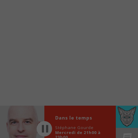
À partir de votre téléphone, allez sur le site
internet de la Radio allumée au
www.fm1033.ca
Ensuite cliquez sur l’icône situé au bas de
votre écran
(celui qui représente un carré incluant une
flèche dirigé vers le haut)
Cliquez maintenant sur l’option Ajouter sur
l’écran d’accueil et vous verrez apparaître le
logo du FM 103,3
Faites Enregistrer en haut à droite.
Et voilà! Toutes les infos et l’écoute de votre radio
locale vous sont maintenant accessibles en un clic!
Audio
Dans le temps
00:00
00:00
Player
Stéphane Gourde
Mercredi de 21h00 à
23h00