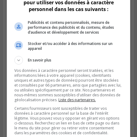
pour utiliser vos données à caractère
personnel dans les cas suivants :
Publicités et contenu personnalisés, mesure de
performance des publicités et du contenu, études
d’audience et développement de services
Stocker et/ou accéder à des informations sur un
LONGUEUIL
appareil
Publié le 4 août 2026 à 06h01
La police veut trouver des victimes de vols
En savoir plus
de bijoux à Longueuil
Vos données à caractère personnel seront traitées, et les
informations liées à votre appareil (cookies, identifiants
uniques et autres types de données) pourront être stockées
et consultées par 66 partenaires, ainsi que partagées avec lui,
ou utilisées spécifiquement par ce site. Nos partenaires et
nous-mêmes sommes susceptibles d'utiliser des données de
géolocalisation précises.
Liste des partenaires.
Certains fournisseurs sont susceptibles de traiter vos
données à caractère personnel sur la base de l'intérêt
légitime. Vous pouvez vous y opposer en gérant vos options
ci-dessous. Recherchez un lien en bas de cette page ou dans
le menu du site pour gérer ou retirer votre consentement
dans les paramètres des cookies et de confidentialité.