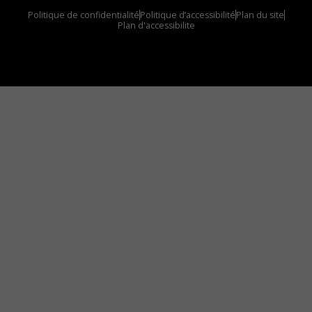
Politique de confidentialité
Politique d’accessibilité
Plan du site
Plan d'accessibilite
Comment installer notre vignette sur votre
appareil mobile