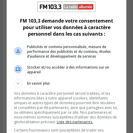
LONGUEUIL
Publié le 6 août 2026 à 11h58
Des jeunes ciblent la Montérégie pour
le Défi écrou de roue
FM 103,3 demande votre consentement
pour utiliser vos données à caractère
personnel dans les cas suivants :
Publicités et contenu personnalisés, mesure de
performance des publicités et du contenu, études
d’audience et développement de services
Stocker et/ou accéder à des informations sur un
appareil
En savoir plus
Vos données à caractère personnel seront traitées, et les
informations liées à votre appareil (cookies, identifiants
Publié le 6 août 2026 à 05h39
uniques et autres types de données) pourront être stockées
La grenade du camping du lac Cristal était
et consultées par 66 partenaires, ainsi que partagées avec lui,
inoffensive
ou utilisées spécifiquement par ce site. Nos partenaires et
nous-mêmes sommes susceptibles d'utiliser des données de
géolocalisation précises.
Liste des partenaires.
Certains fournisseurs sont susceptibles de traiter vos