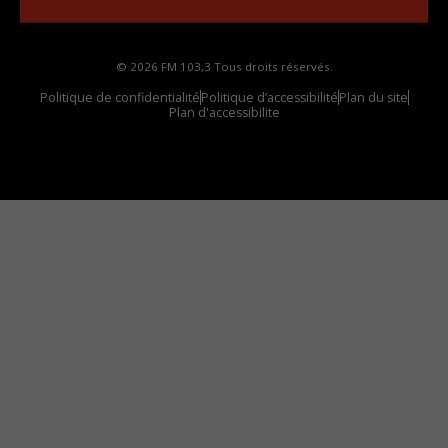
© 2026 FM 103,3 Tous droits réservés.
Politique de confidentialité
Politique d’accessibilité
Plan du site
Plan d'accessibilite
Comment installer notre vignette sur votre