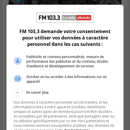
GREENFIELD PARK
Publié le 6 août 2026 à 13h45
Greenfield Park veut s’armer contre les
fortes
FM 103,3 demande votre consentement
pluies
pour utiliser vos données à caractère
personnel dans les cas suivants :
Publicités et contenu personnalisés, mesure de
performance des publicités et du contenu, études
d’audience et développement de services
Stocker et/ou accéder à des informations sur un
appareil
En savoir plus
Vos données à caractère personnel seront traitées, et les
informations liées à votre appareil (cookies, identifiants
uniques et autres types de données) pourront être stockées
SAINT-HUBERT
et consultées par 66 partenaires, ainsi que partagées avec lui,
Publié le 6 août 2026 à 09h39
ou utilisées spécifiquement par ce site. Nos partenaires et
Longueuil injecte 1,5 M$ pour moderniser
nous-mêmes sommes susceptibles d'utiliser des données de