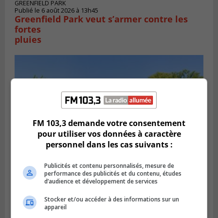
GREENFIELD PARK
Publié le 6 août 2026 à 13h45
Greenfield Park veut s’armer contre les
fortes
pluies
FM 103,3 demande votre consentement
pour utiliser vos données à caractère
personnel dans les cas suivants :
Publicités et contenu personnalisés, mesure de
performance des publicités et du contenu, études
SAINT-HUBERT
d’audience et développement de services
Publié le 6 août 2026 à 09h39
Longueuil injecte 1,5 M$ pour moderniser
Stocker et/ou accéder à des informations sur un
deux stations de pompage
appareil