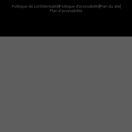
Politique de confidentialité
Politique d’accessibilité
Plan du site
Plan d'accessibilite
Comment installer notre vignette sur votre
appareil mobile