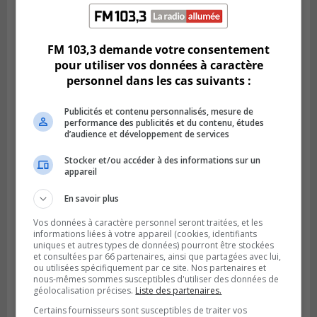
LONGUEUIL
Publié le 6 août 2026 à 11h58
Des jeunes ciblent la Montérégie pour
le Défi écrou de roue
FM 103,3 demande votre consentement
pour utiliser vos données à caractère
personnel dans les cas suivants :
Publicités et contenu personnalisés, mesure de
performance des publicités et du contenu, études
d’audience et développement de services
Stocker et/ou accéder à des informations sur un
appareil
En savoir plus
Vos données à caractère personnel seront traitées, et les
informations liées à votre appareil (cookies, identifiants
Publié le 6 août 2026 à 05h39
uniques et autres types de données) pourront être stockées
La grenade du camping du lac Cristal était
et consultées par 66 partenaires, ainsi que partagées avec lui,
inoffensive
ou utilisées spécifiquement par ce site. Nos partenaires et
nous-mêmes sommes susceptibles d'utiliser des données de
géolocalisation précises.
Liste des partenaires.
Certains fournisseurs sont susceptibles de traiter vos