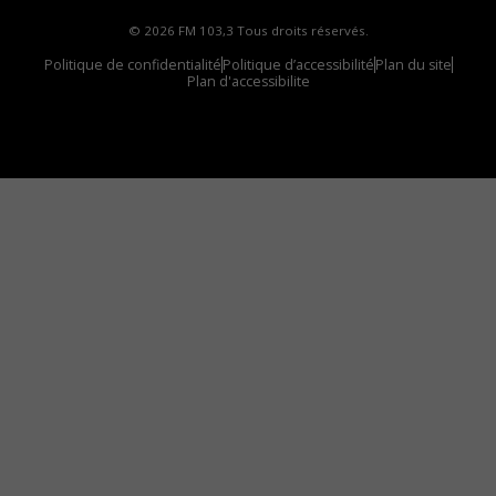
© 2026 FM 103,3 Tous droits réservés.
Politique de confidentialité
Politique d’accessibilité
Plan du site
Plan d'accessibilite
Comment installer notre vignette sur votre
appareil mobile