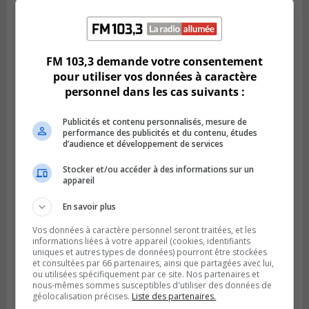
SAINT-BRUNO-DE-MONTARVILLE
Publié le 2 août 2026 à 08h06
La Fête des parcs est de retour à Saint-
FM 103,3 demande votre consentement
Bruno
pour utiliser vos données à caractère
personnel dans les cas suivants :
Publicités et contenu personnalisés, mesure de
performance des publicités et du contenu, études
d’audience et développement de services
Stocker et/ou accéder à des informations sur un
appareil
En savoir plus
Vos données à caractère personnel seront traitées, et les
informations liées à votre appareil (cookies, identifiants
SAINT-CATHERINE
uniques et autres types de données) pourront être stockées
Publié le 30 juillet 2026 à 07h58
et consultées par 66 partenaires, ainsi que partagées avec lui,
Sainte-Catherine prolonge son aide
ou utilisées spécifiquement par ce site. Nos partenaires et
financière au Complexe Le Partage
nous-mêmes sommes susceptibles d'utiliser des données de
géolocalisation précises.
Liste des partenaires.