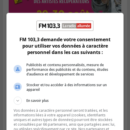
FM 103,3 demande votre consentement
Publié le 1 août 2026 à 16h03
pour utiliser vos données à caractère
Le Festival Kaput propose des activités
personnel dans les cas suivants :
récupératrices
Publicités et contenu personnalisés, mesure de
performance des publicités et du contenu, études
d’audience et développement de services
Stocker et/ou accéder à des informations sur un
appareil
En savoir plus
Vos données à caractère personnel seront traitées, et les
informations liées à votre appareil (cookies, identifiants
uniques et autres types de données) pourront être stockées
et consultées par 66 partenaires, ainsi que partagées avec lui,
ou utilisées spécifiquement par ce site. Nos partenaires et