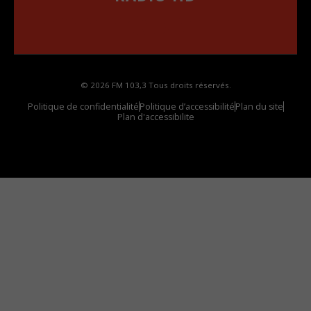
••••••••••••••••••
Comment synthoniser la fréquence HD dans
votre voiture
© 2026 FM 103,3 Tous droits réservés.
Politique de confidentialité
Politique d’accessibilité
Plan du site
Plan d'accessibilite