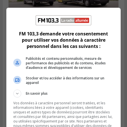
VIEUX-LONGUEUIL
Publié le 31 juillet 2026 à 14h20
FM 103,3 demande votre consentement
Le RTL dévoile sa nouvelle flotte de
pour utiliser vos données à caractère
transport adapté
personnel dans les cas suivants :
Publicités et contenu personnalisés, mesure de
performance des publicités et du contenu, études
d’audience et développement de services
Stocker et/ou accéder à des informations sur un
appareil
En savoir plus
Vos données à caractère personnel seront traitées, et les
informations liées à votre appareil (cookies, identifiants
uniques et autres types de données) pourront être stockées
et consultées par 66 partenaires, ainsi que partagées avec lui,
BROSSARD
ou utilisées spécifiquement par ce site. Nos partenaires et
Publié le 31 juillet 2026 à 12h00
nous-mêmes sommes susceptibles d'utiliser des données de