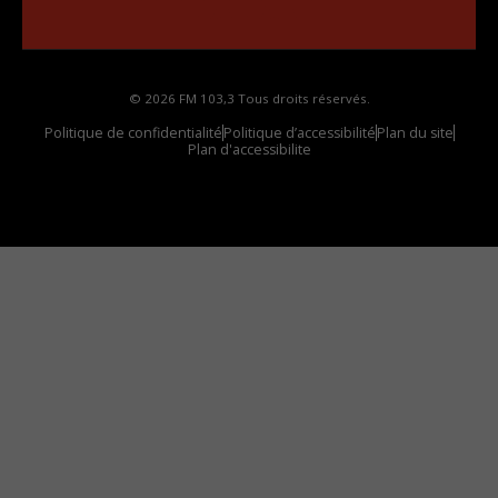
votre voiture
© 2026 FM 103,3 Tous droits réservés.
Politique de confidentialité
Politique d’accessibilité
Plan du site
Plan d'accessibilite