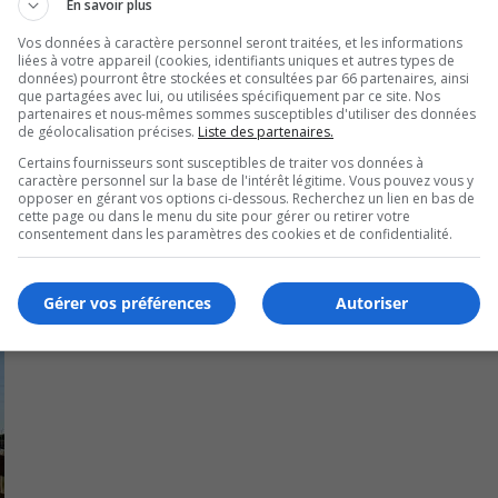
 pour chaque direction
En savoir plus
Vos données à caractère personnel seront traitées, et les informations
 du chantier, sera également fermé pendant quelques jours.
liées à votre appareil (cookies, identifiants uniques et autres types de
données) pourront être stockées et consultées par 66 partenaires, ainsi
ecteur vont rester accessibles pendant cette période, même 
que partagées avec lui, ou utilisées spécifiquement par ce site. Nos
partenaires et nous-mêmes sommes susceptibles d'utiliser des données
nts.
de géolocalisation précises.
Liste des partenaires.
Certains fournisseurs sont susceptibles de traiter vos données à
ostco devront utiliser l’entrée sur le boulevard Saint-Bruno.
caractère personnel sur la base de l'intérêt légitime. Vous pouvez vous y
opposer en gérant vos options ci-dessous. Recherchez un lien en bas de
cette page ou dans le menu du site pour gérer ou retirer votre
consentement dans les paramètres des cookies et de confidentialité.
Gérer vos préférences
Autoriser