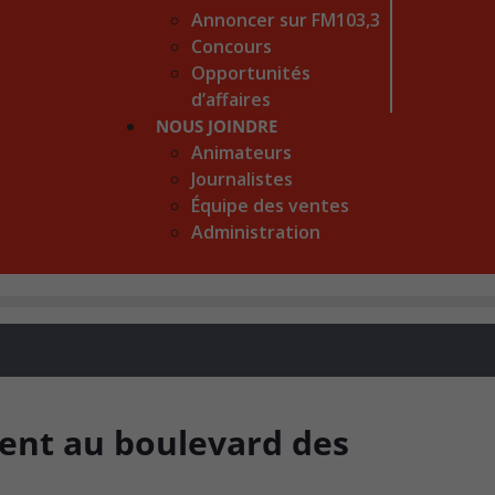
Annoncer sur FM103,3
Concours
Opportunités
d’affaires
NOUS JOINDRE
Animateurs
Journalistes
Équipe des ventes
Administration
ent au boulevard des