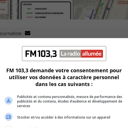
journaliste :
endre des travaux de raccordement sur le boulevard des
au 18 novembre et le lundi 28 novembre.
FM 103,3 demande votre consentement pour
utiliser vos données à caractère personnel
ux le nouveau bâtiment de l’entreprise Structube, qui est e
dans les cas suivants :
Publicités et contenu personnalisés, mesure de performance des
raves partielles du boulevard.
publicités et du contenu, études d’audience et développement de
services
.
Stocker et/ou accéder à des informations sur un appareil