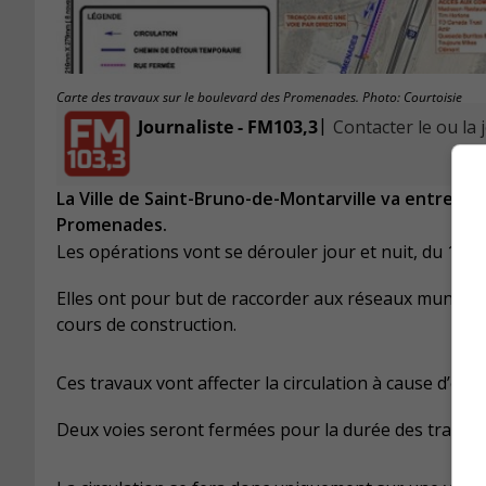
Carte des travaux sur le boulevard des Promenades. Photo: Courtoisie
|
Journaliste - FM103,3
Contacter le ou la 
La Ville de Saint-Bruno-de-Montarville va entrepr
Promenades.
Les opérations vont se dérouler jour et nuit, du 14 
Elles ont pour but de raccorder aux réseaux municipa
cours de construction.
Ces travaux vont affecter la circulation à cause d’ent
Deux voies seront fermées pour la durée des travaux