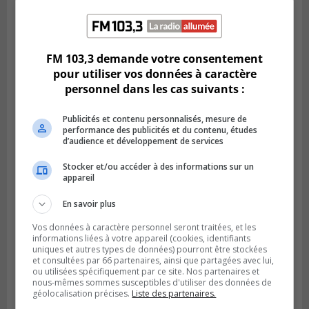
SAINT-CONSTANT
Publié le 4 août 2026 à 14h02
Saint-Constant signe une nouvelle
convention pour le bien de la population
FM 103,3 demande votre consentement
pour utiliser vos données à caractère
personnel dans les cas suivants :
Publicités et contenu personnalisés, mesure de
performance des publicités et du contenu, études
d’audience et développement de services
Stocker et/ou accéder à des informations sur un
appareil
En savoir plus
Vos données à caractère personnel seront traitées, et les
informations liées à votre appareil (cookies, identifiants
SAINT-LAMBERT
uniques et autres types de données) pourront être stockées
Publié le 4 août 2026 à 12h00
et consultées par 66 partenaires, ainsi que partagées avec lui,
Une conseillère de Saint-Lambert craint le
ou utilisées spécifiquement par ce site. Nos partenaires et
développement de MET
nous-mêmes sommes susceptibles d'utiliser des données de
géolocalisation précises.
Liste des partenaires.