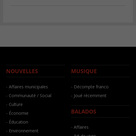
NOUVELLES
MUSIQUE
- Affaires municipales
- Décompte franco
- Communauté / Social
- Joué récemment
- Culture
BALADOS
- Économie
- Éducation
- Affaires
- Environnement
- Art de vivre