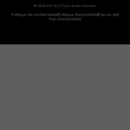
© 2026 FM 103,3 Tous droits réservés.
Politique de confidentialité
Politique d’accessibilité
Plan du site
Plan d'accessibilite
Comment installer notre vignette sur votre
appareil mobile