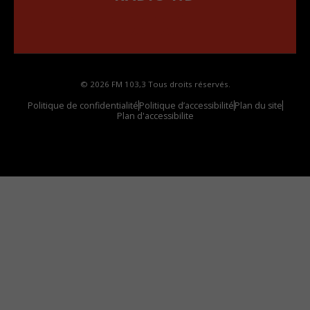
••••••••••••••••••
Comment synthoniser la fréquence HD dans
votre voiture
© 2026 FM 103,3 Tous droits réservés.
Politique de confidentialité
Politique d’accessibilité
Plan du site
Plan d'accessibilite