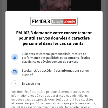
FM 103,3 demande votre consentement
Publié le 5 août 2026 à 09h42
pour utiliser vos données à caractère
La SQ lance un appel à la population pour
personnel dans les cas suivants :
retrouver un homme disparu
Publicités et contenu personnalisés, mesure de
performance des publicités et du contenu, études
d’audience et développement de services
Stocker et/ou accéder à des informations sur un
appareil
En savoir plus
Vos données à caractère personnel seront traitées, et les
informations liées à votre appareil (cookies, identifiants
uniques et autres types de données) pourront être stockées
et consultées par 66 partenaires, ainsi que partagées avec lui,
ou utilisées spécifiquement par ce site. Nos partenaires et