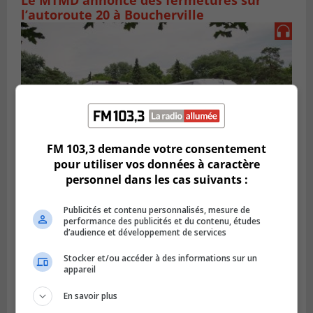
Le MTMD annonce des fermetures sur
l’autoroute 20 à Boucherville
FM 103,3 demande votre consentement
pour utiliser vos données à caractère
personnel dans les cas suivants :
VIEUX-LONGUEUIL
Publicités et contenu personnalisés, mesure de
Publié le 31 juillet 2026 à 14h20
performance des publicités et du contenu, études
Le RTL dévoile sa nouvelle flotte de
d’audience et développement de services
transport adapté
Stocker et/ou accéder à des informations sur un
appareil
En savoir plus