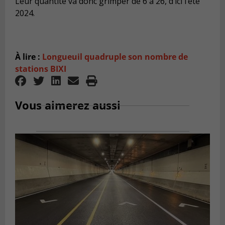
Leur quantité va donc grimper de 6 à 26, d’ici l’été
2024.
À lire :
Longueuil quadruple son nombre de
stations BIXI
Vous aimerez aussi