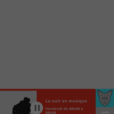
À partir de votre téléphone, allez sur le site
internet de la Radio allumée au
www.fm1033.ca
Ensuite cliquez sur l’icône situé au bas de
votre écran
(celui qui représente un carré incluant une
flèche dirigé vers le haut)
Cliquez maintenant sur l’option Ajouter sur
l’écran d’accueil et vous verrez apparaître le
logo du FM 103,3
Faites Enregistrer en haut à droite.
Et voilà! Toutes les infos et l’écoute de votre radio
locale vous sont maintenant accessibles en un clic!
Audio
La nuit en musique
00:00
00:00
Player
Vendredi de 00h00 à
06h00