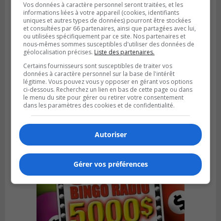
Vos données à caractère personnel seront traitées, et les
informations liées à votre appareil (cookies, identifiants
uniques et autres types de données) pourront être stockées
et consultées par 66 partenaires, ainsi que partagées avec lui,
ou utilisées spécifiquement par ce site. Nos partenaires et
nous-mêmes sommes susceptibles d'utiliser des données de
géolocalisation précises.
Liste des partenaires.
Certains fournisseurs sont susceptibles de traiter vos
données à caractère personnel sur la base de l'intérêt
BROSSARD
légitime. Vous pouvez vous y opposer en gérant vos options
Publié le 31 juillet 2026 à 12h00
ci-dessous. Recherchez un lien en bas de cette page ou dans
Le transport à la demande du RTL prend
le menu du site pour gérer ou retirer votre consentement
de l’expansion à Brossard
dans les paramètres des cookies et de confidentialité.
Autoriser
Gérer vos préférences