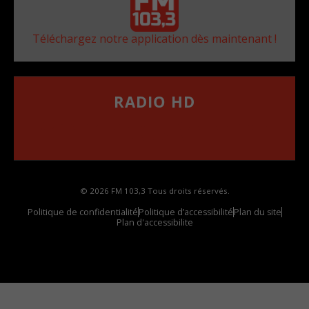
Téléchargez notre application dès maintenant !
RADIO HD
••••••••••••••••••
Comment synthoniser la fréquence HD dans
votre voiture
© 2026 FM 103,3 Tous droits réservés.
Politique de confidentialité
Politique d’accessibilité
Plan du site
Plan d'accessibilite