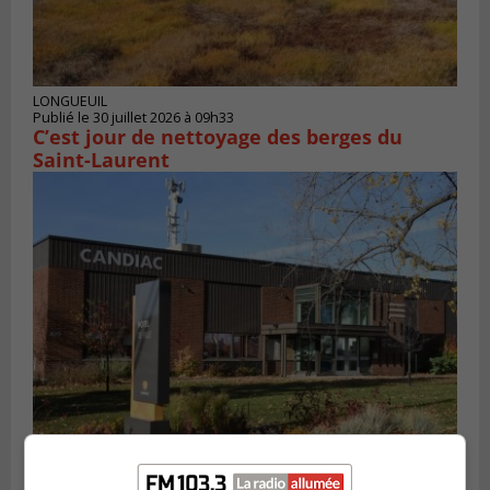
LONGUEUIL
Publié le 30 juillet 2026 à 09h33
C’est jour de nettoyage des berges du
Saint-Laurent
CANDIAC
Publié le 27 juillet 2026 à 14h40
Candiac propulse sa transition verte