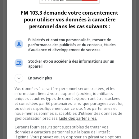
FM 103,3 demande votre consentement
pour utiliser vos données à caractère
personnel dans les cas suivants :
Publicités et contenu personnalisés, mesure de
performance des publicités et du contenu, études
d’audience et développement de services
Stocker et/ou accéder à des informations sur un
appareil
En savoir plus
SAINT-BRUNO-DE-MONTARVILLE
Publié le 26 juillet 2026 à 08h01
Vos données à caractère personnel seront traitées, et les
Saint‑Bruno veut accélérer l’abandon des
informations liées à votre appareil (cookies, identifiants
outils à essence
uniques et autres types de données) pourront être stockées
et consultées par 66 partenaires, ainsi que partagées avec lui,
ou utilisées spécifiquement par ce site. Nos partenaires et
nous-mêmes sommes susceptibles d'utiliser des données de
géolocalisation précises.
Liste des partenaires.
Certains fournisseurs sont susceptibles de traiter vos
données à caractère personnel sur la base de l'intérêt
légitime. Vous pouvez vous y opposer en gérant vos options