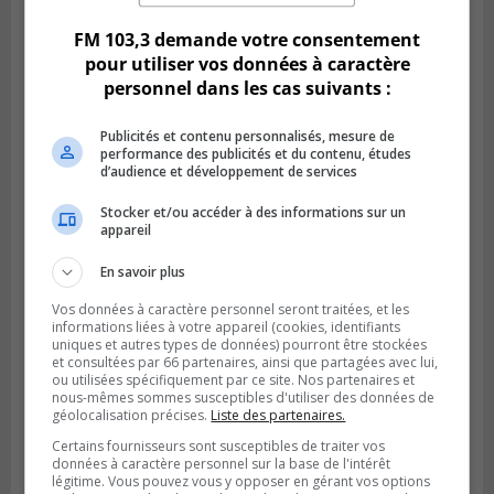
FM 103,3 demande votre consentement
pour utiliser vos données à caractère
personnel dans les cas suivants :
Publicités et contenu personnalisés, mesure de
performance des publicités et du contenu, études
d’audience et développement de services
Stocker et/ou accéder à des informations sur un
appareil
LONGUEUIL
Publié le 5 août 2026 à 08h38
En savoir plus
Les Ducs s’inclinent 4‑3 face à ABC 16U
dans un match serré à Longueuil
Vos données à caractère personnel seront traitées, et les
informations liées à votre appareil (cookies, identifiants
uniques et autres types de données) pourront être stockées
et consultées par 66 partenaires, ainsi que partagées avec lui,
ou utilisées spécifiquement par ce site. Nos partenaires et
nous-mêmes sommes susceptibles d'utiliser des données de
géolocalisation précises.
Liste des partenaires.
Certains fournisseurs sont susceptibles de traiter vos
données à caractère personnel sur la base de l'intérêt
légitime. Vous pouvez vous y opposer en gérant vos options