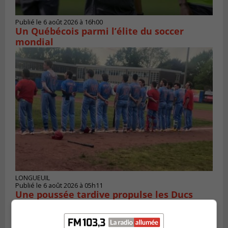
Publié le 6 août 2026 à 16h00
Un Québécois parmi l’élite du soccer
mondial
LONGUEUIL
Publié le 6 août 2026 à 05h11
Une poussée tardive propulse les Ducs
vers la victoire à Laval