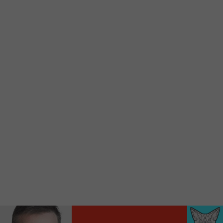
d’accueil rapidement.
Voici la procédure ;)
À partir de votre téléphone, allez sur le site
internet de la Radio allumée au
www.fm1033.ca
Ensuite cliquez sur l’icône situé au bas de
votre écran
(celui qui représente un carré incluant une
flèche dirigé vers le haut)
Cliquez maintenant sur l’option Ajouter sur
l’écran d’accueil et vous verrez apparaître le
logo du FM 103,3
Faites Enregistrer en haut à droite.
Et voilà! Toutes les infos et l’écoute de votre radio
locale vous sont maintenant accessibles en un clic!