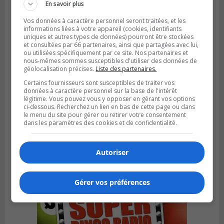
En savoir plus
Vos données à caractère personnel seront traitées, et les
informations liées à votre appareil (cookies, identifiants
uniques et autres types de données) pourront être stockées
et consultées par 66 partenaires, ainsi que partagées avec lui,
ou utilisées spécifiquement par ce site. Nos partenaires et
nous-mêmes sommes susceptibles d'utiliser des données de
géolocalisation précises.
Liste des partenaires.
Certains fournisseurs sont susceptibles de traiter vos
données à caractère personnel sur la base de l'intérêt
légitime. Vous pouvez vous y opposer en gérant vos options
ci-dessous. Recherchez un lien en bas de cette page ou dans
VIEUX-LONGUEUIL
le menu du site pour gérer ou retirer votre consentement
Publié le 28 juillet 2026 à 07h44
dans les paramètres des cookies et de confidentialité.
La Tablée des chefs obtient un appui
financier pour poursuivre sa mission
Autoriser
Gérer vos préférences