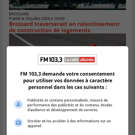
BROSSARD
Publié le 29 juillet 2026 à 12h00
Brossard traverserait un ralentissement
de construction de logements
FM 103,3 demande votre consentement
pour utiliser vos données à caractère
personnel dans les cas suivants :
Publicités et contenu personnalisés, mesure de
performance des publicités et du contenu, études
d’audience et développement de services
Publié le 29 juillet 2026 à 10h47
Des travaux de marquage de nuit
Stocker et/ou accéder à des informations sur un
entraînent des entraves sur la Rive-Sud
appareil