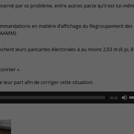
oncerné par ce problème, entre autres parce qu’il est lui-mê
 recommandations en matière d’affichage du Regroupement des
(RAAMM).
hent leurs pancartes électorales à au moins 2,03 m (6 pi, 8
tonnier ».
leur part afin de corriger cette situation.
U
00:00
U
Ar
ke
to
in