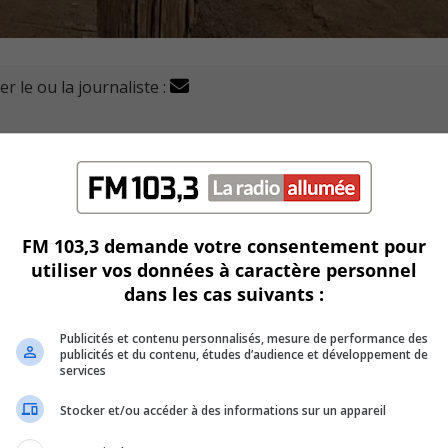
r le ou la journaliste :
nscription de Marie-Victorin depuis près d’une semaine nui
isuel.
 universelle, Tommy Théberge, sur les ondes du FM 103,3 ce mar
FM 103,3 demande votre consentement pour
conscription sont trop basses, ce qui entraîne des risques de
utiliser vos données à caractère personnel
dans les cas suivants :
Publicités et contenu personnalisés, mesure de performance des
publicités et du contenu, études d’audience et développement de
services
Stocker et/ou accéder à des informations sur un appareil