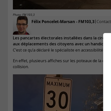
Photo: FM 103,3
|
Félix Poncelet-Marsan - FM103,3
Contacte
Les pancartes électorales installées dans la circo
aux déplacements des citoyens avec un handicap v
C’est ce qu’a déclaré le spécialiste en accessibilité
En effet, plusieurs affiches sur les poteaux de la cir
collision.