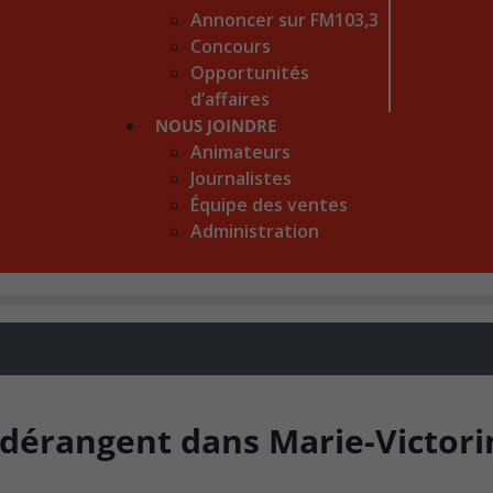
Annoncer sur FM103,3
Concours
Opportunités
d’affaires
NOUS JOINDRE
Animateurs
Journalistes
Équipe des ventes
Administration
 dérangent dans Marie-Victori