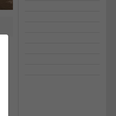
sent
di.