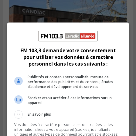
FM 103,3 demande votre consentement
pour utiliser vos données à caractère
personnel dans les cas suivants :
CANDIAC
Publié le 27 juillet 2026 à 14h40
Candiac propulse sa transition verte
Publicités et contenu personnalisés, mesure de
performance des publicités et du contenu, études
d’audience et développement de services
Stocker et/ou accéder à des informations sur un
appareil
En savoir plus
Vos données à caractère personnel seront traitées, et les
informations liées à votre appareil (cookies, identifiants
uniques et autres types de données) pourront être stockées