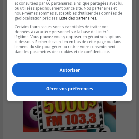
et consultées par 66 partenaires, ainsi que partagées avec lui,
ou utilisées spécifiquement par ce site. Nos partenaires et
nous-mêmes sommes susceptibles d'utiliser des données de
géolocalisation précises.
Liste des partenaires.
SAINT-BRUNO-DE-MONTARVILLE
Publié le 26 juillet 2026 à 08h01
Certains fournisseurs sont susceptibles de traiter vos
Saint‑Bruno veut accélérer l’abandon des
données à caractère personnel sur la base de l'intérêt
outils à essence
légitime. Vous pouvez vous y opposer en gérant vos options
ci-dessous. Recherchez un lien en bas de cette page ou dans
le menu du site pour gérer ou retirer votre consentement
dans les paramètres des cookies et de confidentialité.
Autoriser
Gérer vos préférences