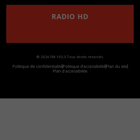
RADIO HD
••••••••••••••••••
Comment synthoniser la fréquence HD dans
votre voiture
© 2026 FM 103,3 Tous droits réservés.
Politique de confidentialité
Politique d’accessibilité
Plan du site
Plan d'accessibilite