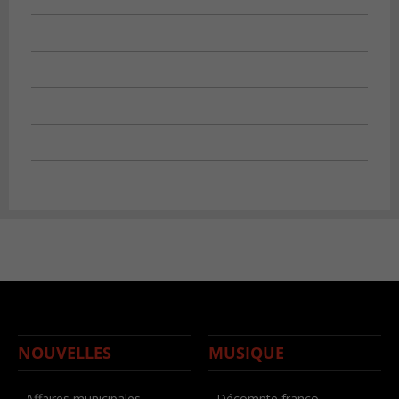
NOUVELLES
MUSIQUE
- Affaires municipales
- Décompte franco