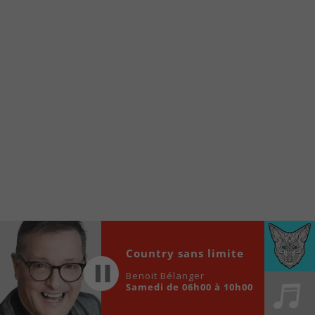
À partir de votre téléphone, allez sur le site
internet de la Radio allumée au
www.fm1033.ca
Ensuite cliquez sur l’icône situé au bas de
votre écran
(celui qui représente un carré incluant une
flèche dirigé vers le haut)
Cliquez maintenant sur l’option Ajouter sur
l’écran d’accueil et vous verrez apparaître le
logo du FM 103,3
Faites Enregistrer en haut à droite.
Et voilà! Toutes les infos et l’écoute de votre radio
locale vous sont maintenant accessibles en un clic!
Audio
Country sans limite
00:00
00:00
Player
Benoit Bélanger
Samedi de 06h00 à 10h00