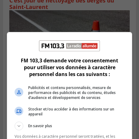
C’est jour de nettoyage des berges du
Saint-Laurent
FM 103,3 demande votre consentement
pour utiliser vos données à caractère
personnel dans les cas suivants :
Publicités et contenu personnalisés, mesure de
Publié le 29 juillet 2026 à 10h47
performance des publicités et du contenu, études
Des travaux de marquage de nuit
d’audience et développement de services
entraînent des entraves sur la Rive-Sud
Stocker et/ou accéder à des informations sur un
appareil
En savoir plus
Vos données à caractère personnel seront traitées, et les