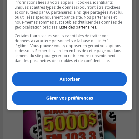
informations liées à votre appareil (cookies, identifiants
uniques et autres types de données) pourront être stockées
et consultées par 66 partenaires, ainsi que partagées avec lui,
ou utilisées spécifiquement par ce site. Nos partenaires et
nous-mêmes sommes susceptibles d'utiliser des données de
géolocalisation précises.
Liste des partenaires.
Certains fournisseurs sont susceptibles de traiter vos
données à caractère personnel sur la base de l'intérêt
CANDIAC
légitime. Vous pouvez vous y opposer en gérant vos options
Publié le 27 juillet 2026 à 14h40
ci-dessous. Recherchez un lien en bas de cette page ou dans
Candiac propulse sa transition verte
le menu du site pour gérer ou retirer votre consentement
dans les paramètres des cookies et de confidentialité.
Autoriser
Gérer vos préférences