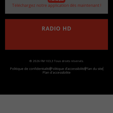
Téléchargez notre application dès maintenant !
RADIO HD
••••••••••••••••••
Comment synthoniser la fréquence HD dans
votre voiture
© 2026 FM 103,3 Tous droits réservés.
Politique de confidentialité
Politique d’accessibilité
Plan du site
Plan d'accessibilite