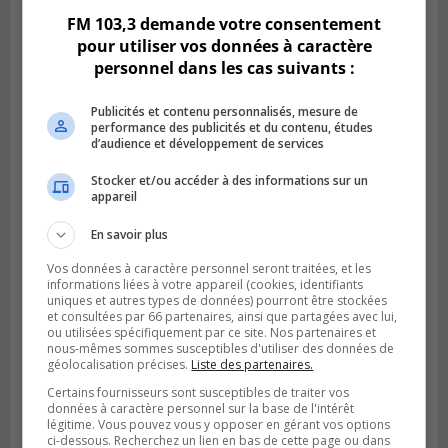
FM 103,3 demande votre consentement
pour utiliser vos données à caractère
personnel dans les cas suivants :
Publicités et contenu personnalisés, mesure de
performance des publicités et du contenu, études
d’audience et développement de services
Stocker et/ou accéder à des informations sur un
appareil
LONGUEUIL
En savoir plus
Publié le 31 juillet 2026 à 09h28
Alexandre Da Costa s’en va diriger au
Vos données à caractère personnel seront traitées, et les
Mexique
informations liées à votre appareil (cookies, identifiants
uniques et autres types de données) pourront être stockées
et consultées par 66 partenaires, ainsi que partagées avec lui,
ou utilisées spécifiquement par ce site. Nos partenaires et
nous-mêmes sommes susceptibles d'utiliser des données de
géolocalisation précises.
Liste des partenaires.
Certains fournisseurs sont susceptibles de traiter vos
données à caractère personnel sur la base de l'intérêt
légitime. Vous pouvez vous y opposer en gérant vos options
ci-dessous. Recherchez un lien en bas de cette page ou dans