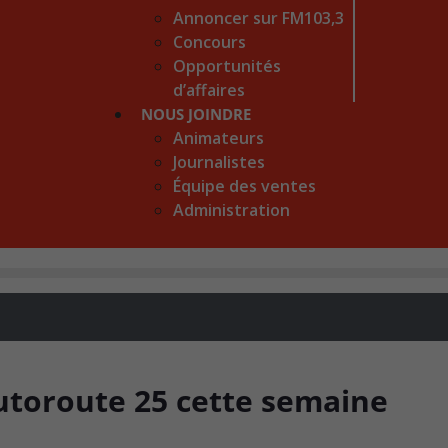
Annoncer sur FM103,3
Concours
Opportunités
d’affaires
NOUS JOINDRE
Animateurs
Journalistes
Équipe des ventes
Administration
autoroute 25 cette semaine