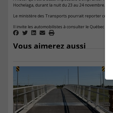
Hochelaga, durant la nuit du 23 au 24 novembre.
Le ministère des Transports pourrait reporter ces e
Il invite les automobilistes à consulter le Québec 511
Vous aimerez aussi