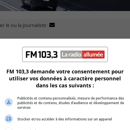
r le ou la journaliste :
fermetures complètes de nuit sur l’autoroute 25 cette se
polyte-La Fontaine.
ccessibles dans les deux sens, pendant les nuits de lundi à 
FM 103,3 demande votre consentement pour
utiliser vos données à caractère personnel
à samedi et de samedi à dimanche, de 23h à 9h du matin.
dans les cas suivants :
ortie n° 4 et l’entrée en provenance de l’île Charron.
Publicités et contenu personnalisés, mesure de performance des
publicités et du contenu, études d’audience et développement de
 entre la sortie n° 90 de l’autoroute 20 et l’entrée en prove
services
Stocker et/ou accéder à des informations sur un appareil
ée de l’autoroute 25 en direction nord à la hauteur de la rue