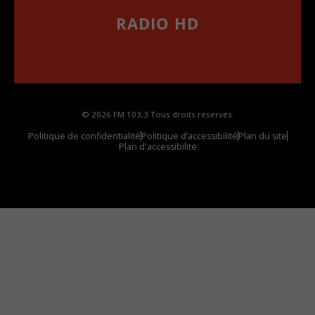
RADIO HD
••••••••••••••••••
Comment synthoniser la fréquence HD dans
votre voiture
© 2026 FM 103,3 Tous droits réservés.
Politique de confidentialité
Politique d’accessibilité
Plan du site
Plan d'accessibilite