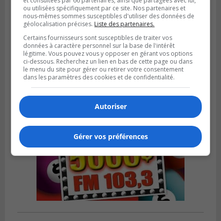
et consultées par 66 partenaires, ainsi que partagées avec lui,
ou utilisées spécifiquement par ce site. Nos partenaires et
nous-mêmes sommes susceptibles d'utiliser des données de
VIEUX-LONGUEUIL
géolocalisation précises.
Liste des partenaires.
Publié le 28 juillet 2026 à 07h44
La Tablée des chefs obtient un appui
Certains fournisseurs sont susceptibles de traiter vos
données à caractère personnel sur la base de l'intérêt
financier pour poursuivre sa mission
légitime. Vous pouvez vous y opposer en gérant vos options
ci-dessous. Recherchez un lien en bas de cette page ou dans
le menu du site pour gérer ou retirer votre consentement
dans les paramètres des cookies et de confidentialité.
Autoriser
Gérer vos préférences