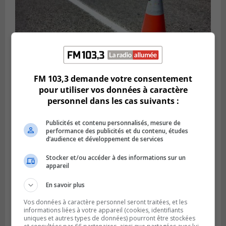
FM 103,3 demande votre consentement
pour utiliser vos données à caractère
Publié le 29 juillet 2026 à 10h47
personnel dans les cas suivants :
Des travaux de marquage de nuit
entraînent des entraves sur la Rive-Sud
Publicités et contenu personnalisés, mesure de
performance des publicités et du contenu, études
d’audience et développement de services
Stocker et/ou accéder à des informations sur un
appareil
En savoir plus
Vos données à caractère personnel seront traitées, et les
informations liées à votre appareil (cookies, identifiants
uniques et autres types de données) pourront être stockées