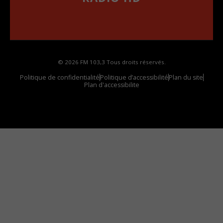
••••••••••••••••••
Comment synthoniser la fréquence HD dans
votre voiture
© 2026 FM 103,3 Tous droits réservés.
Politique de confidentialité
Politique d’accessibilité
Plan du site
Plan d'accessibilite