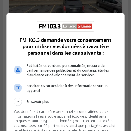
BROSSARD
Publié le 2 août 2026 à 23h04
FM 103,3 demande votre consentement
Rappel de quatre produits alimentaires à
pour utiliser vos données à caractère
Brossard
personnel dans les cas suivants :
Publicités et contenu personnalisés, mesure de
performance des publicités et du contenu, études
d’audience et développement de services
Stocker et/ou accéder à des informations sur un
appareil
En savoir plus
Vos données à caractère personnel seront traitées, et les
informations liées à votre appareil (cookies, identifiants
uniques et autres types de données) pourront être stockées
et consultées par 66 partenaires, ainsi que partagées avec lui,
GREENFIELD PARK
ou utilisées spécifiquement par ce site. Nos partenaires et