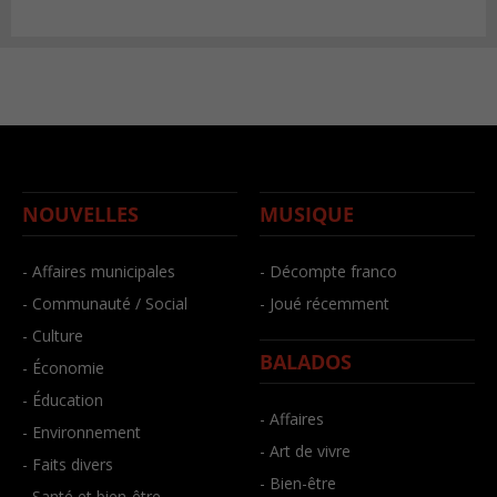
NOUVELLES
MUSIQUE
- Affaires municipales
- Décompte franco
- Communauté / Social
- Joué récemment
- Culture
BALADOS
- Économie
- Éducation
- Affaires
- Environnement
- Art de vivre
- Faits divers
- Bien-être
- Santé et bien-être