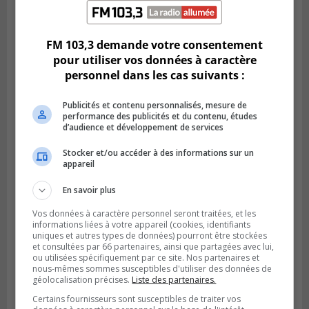
Publié le 3 août 2026 à 12h00
L’arrivée du marché saisonnier à Saint-
Hubert
FM 103,3 demande votre consentement
pour utiliser vos données à caractère
personnel dans les cas suivants :
Publicités et contenu personnalisés, mesure de
performance des publicités et du contenu, études
d’audience et développement de services
Stocker et/ou accéder à des informations sur un
appareil
En savoir plus
Vos données à caractère personnel seront traitées, et les
SAINT-BRUNO-DE-MONTARVILLE
informations liées à votre appareil (cookies, identifiants
Publié le 2 août 2026 à 08h06
La Fête des parcs est de retour à Saint-
uniques et autres types de données) pourront être stockées
et consultées par 66 partenaires, ainsi que partagées avec lui,
Bruno
ou utilisées spécifiquement par ce site. Nos partenaires et
nous-mêmes sommes susceptibles d'utiliser des données de
géolocalisation précises.
Liste des partenaires.
Certains fournisseurs sont susceptibles de traiter vos