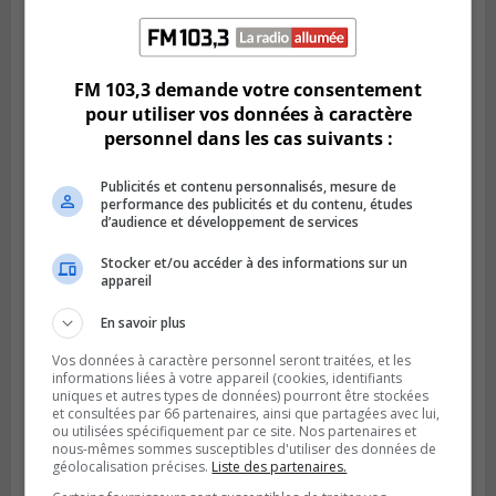
BROSSARD
Publié le 2 août 2026 à 23h04
Rappel de quatre produits alimentaires à
Brossard
FM 103,3 demande votre consentement
pour utiliser vos données à caractère
personnel dans les cas suivants :
Publicités et contenu personnalisés, mesure de
performance des publicités et du contenu, études
d’audience et développement de services
Stocker et/ou accéder à des informations sur un
appareil
En savoir plus
GREENFIELD PARK
Vos données à caractère personnel seront traitées, et les
Publié le 31 juillet 2026 à 16h45
informations liées à votre appareil (cookies, identifiants
Des firmes de Longueuil vont participer
uniques et autres types de données) pourront être stockées
aux méga-travaux de l’hôpital Charles-
et consultées par 66 partenaires, ainsi que partagées avec lui,
ou utilisées spécifiquement par ce site. Nos partenaires et
Le Moyne
nous-mêmes sommes susceptibles d'utiliser des données de
géolocalisation précises.
Liste des partenaires.