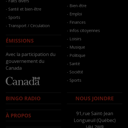
- Faits divers
- Bien-être
- Santé et bien-être
- Emploi
- Sports
- Finances
- Transport / Circulation
- Infos citoyennes
- Loisirs
ÉMISSIONS
- Musique
Avec la participation du
- Politique
gouvernement du
- Santé
Canada
- Société
- Sports
BINGO RADIO
NOUS JOINDRE
91,rue Saint-Jean
À PROPOS
Longueuil (Québec)
J4H 2W8