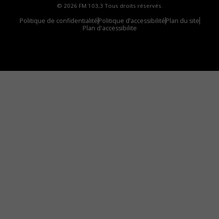
© 2026 FM 103,3 Tous droits réservés.
Politique de confidentialité
Politique d’accessibilité
Plan du site
Plan d'accessibilite
Comment installer notre vignette sur votre
appareil mobile