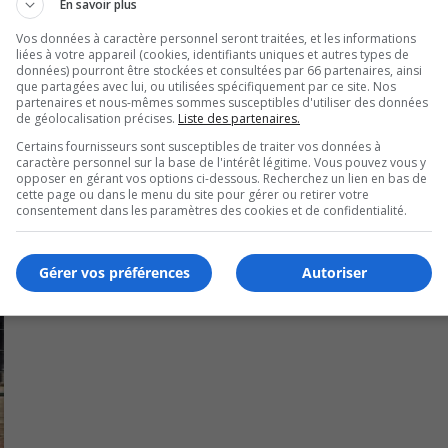
En savoir plus
que la santé dans l’esprit des professionnelles en soins
Vos données à caractère personnel seront traitées, et les informations
liées à votre appareil (cookies, identifiants uniques et autres types de
données) pourront être stockées et consultées par 66 partenaires, ainsi
que partagées avec lui, ou utilisées spécifiquement par ce site. Nos
 pour le renouvellement de la convention collective de
partenaires et nous-mêmes sommes susceptibles d'utiliser des données
d’un an.
de géolocalisation précises.
Liste des partenaires.
Certains fournisseurs sont susceptibles de traiter vos données à
caractère personnel sur la base de l'intérêt légitime. Vous pouvez vous y
opposer en gérant vos options ci-dessous. Recherchez un lien en bas de
cette page ou dans le menu du site pour gérer ou retirer votre
consentement dans les paramètres des cookies et de confidentialité.
Gérer vos préférences
Autoriser