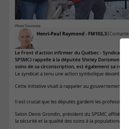
Photo`Courtoisie
|
Henri-Paul Raymond - FM103,3
Contacter
Le Front d'action infirmier du Québec - Syndicat d
SPSMC) rappelle à la députée Shirley Dorismond que
soins de sa circonscription, est également sa respo
Le syndicat a tenu une action symbolique devant le b
Cette initiative visait à rappeler au gouvernement qu
Il est crucial que les députés gardent les profession
Selon Denis Grondin, président du SPSMC affilié à l
la sécurité et la qualité des soins à la population».