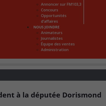
Annoncer sur FM103,3
Concours
Opportunités
d’affaires
NOUS JOINDRE
Animateurs
Journalistes
Équipe des ventes
Administration
ent à la députée Dorismond