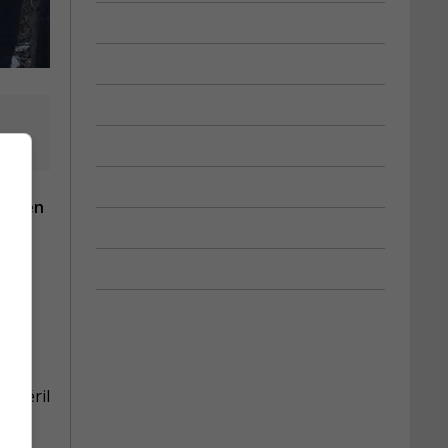
les en
n péril