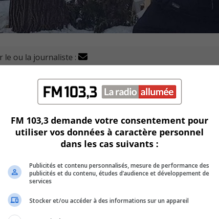
 le ou la journaliste :
es professionnelles en soins de la Montérégie-centre (FIQ-
 la santé des citoyens, y compris celle des professionnel
nsabilité.
FM 103,3 demande votre consentement pour
ureau de la députée de Marie-Victorin ce matin.
utiliser vos données à caractère personnel
dans les cas suivants :
e les négociations avec la FIQ sont en cours.
Publicités et contenu personnalisés, mesure de performance des
nelles en soins au cœur de leurs préoccupations.
publicités et du contenu, études d’audience et développement de
services
a FIQ,: « les demandes actuelles du gouvernement mettent e
Stocker et/ou accéder à des informations sur un appareil