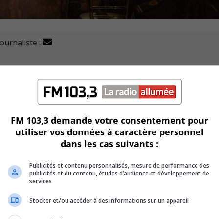
journaliste :
des techniciens ambulanciers de la Montérégie (CETAM) 
r le lieutenant-gouverneur du Québec, Joseph Michel Doyo
-gouverneur, au cours d’une cérémonie en leur honneur, dim
FM 103,3 demande votre consentement pour
utiliser vos données à caractère personnel
tient que le métier de paramédic ne peut être exercé par
dans les cas suivants :
Publicités et contenu personnalisés, mesure de performance des
 durant tant d’années avec autant de don de soi […] est absolu
publicités et du contenu, études d’audience et développement de
services
Stocker et/ou accéder à des informations sur un appareil
urs fonctions pendant 20, 30, ou même 40 ans.