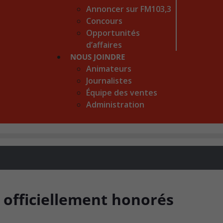
Annoncer sur FM103,3
Concours
Opportunités
d’affaires
NOUS JOINDRE
Animateurs
Journalistes
Équipe des ventes
Administration
officiellement honorés