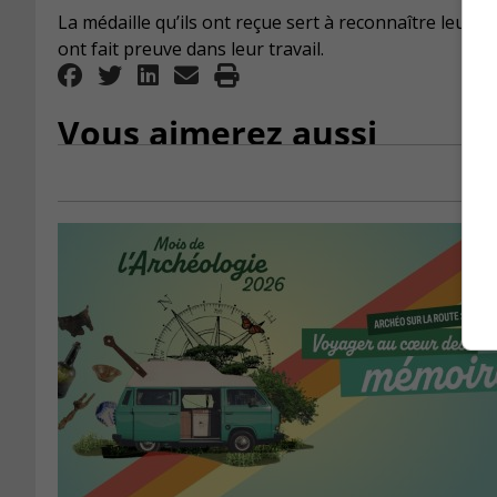
La médaille qu’ils ont reçue sert à reconnaître leur « 
ont fait preuve dans leur travail.
Vous aimerez aussi