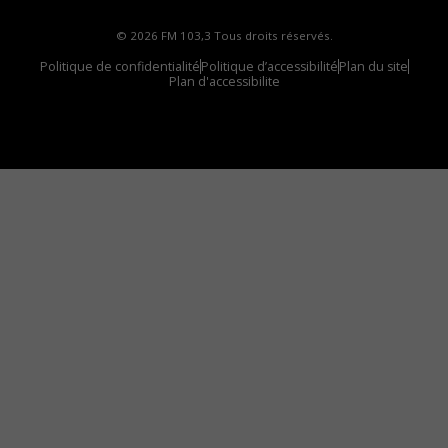
© 2026 FM 103,3 Tous droits réservés.
Politique de confidentialité
Politique d’accessibilité
Plan du site
Plan d'accessibilite
Comment installer notre vignette sur votre
appareil mobile