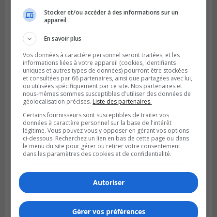
Stocker et/ou accéder à des informations sur un
appareil
Publié le 6 juillet 2026 à 11h18
En savoir plus
Climat Québec dévoile deux candidats
pour l’Agglomération
Vos données à caractère personnel seront traitées, et les
informations liées à votre appareil (cookies, identifiants
uniques et autres types de données) pourront être stockées
et consultées par 66 partenaires, ainsi que partagées avec lui,
ou utilisées spécifiquement par ce site. Nos partenaires et
nous-mêmes sommes susceptibles d'utiliser des données de
géolocalisation précises.
Liste des partenaires.
Certains fournisseurs sont susceptibles de traiter vos
données à caractère personnel sur la base de l'intérêt
légitime. Vous pouvez vous y opposer en gérant vos options
ci-dessous. Recherchez un lien en bas de cette page ou dans
le menu du site pour gérer ou retirer votre consentement
dans les paramètres des cookies et de confidentialité.
Autoriser
Publié le 6 juillet 2026 à 09h33
Longueuil conclue un contrat pour
valoriser des cendres d’incinération
Gérer vos préférences