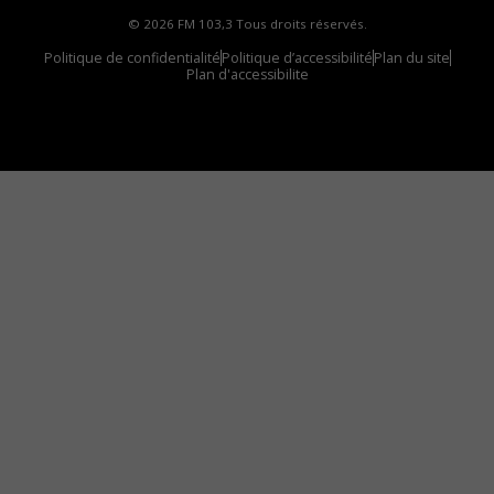
© 2026 FM 103,3 Tous droits réservés.
Politique de confidentialité
Politique d’accessibilité
Plan du site
Plan d'accessibilite
Comment installer notre vignette sur votre
appareil mobile