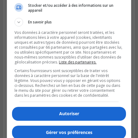
Stocker et/ou accéder à des informations sur un
VIEUX-LONGUEUIL
appareil
Publié le 3 août 2026 à 14h47
Le Livre bleu rassemble 200 curieux à
En savoir plus
Longueuil
Vos données à caractère personnel seront traitées, et les
informations liées à votre appareil (cookies, identifiants
uniques et autres types de données) pourront être stockées
et consultées par 66 partenaires, ainsi que partagées avec lui,
ou utilisées spécifiquement par ce site. Nos partenaires et
nous-mêmes sommes susceptibles d'utiliser des données de
géolocalisation précises.
Liste des partenaires.
Certains fournisseurs sont susceptibles de traiter vos
données à caractère personnel sur la base de l'intérêt
légitime. Vous pouvez vous y opposer en gérant vos options
ci-dessous. Recherchez un lien en bas de cette page ou dans
le menu du site pour gérer ou retirer votre consentement
dans les paramètres des cookies et de confidentialité.
LA PRAIRIE
Autoriser
Publié le 3 août 2026 à 06h57
Sonia Ziadé est candidate pour le PLQ
dans La Prairie
Gérer vos préférences