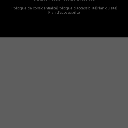
Politique de confidentialité
Politique d’accessibilité
Plan du site
Plan d'accessibilite
Comment installer notre vignette sur votre
appareil mobile