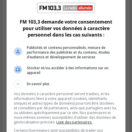
VIEUX-LONGUEUIL
Publié le 28 juillet 2026 à 07h44
La Tablée des chefs obtient un appui
financier pour poursuivre sa mission
FM 103,3 demande votre consentement
pour utiliser vos données à caractère
personnel dans les cas suivants :
Publicités et contenu personnalisés, mesure de
performance des publicités et du contenu, études
d’audience et développement de services
Stocker et/ou accéder à des informations sur un
appareil
En savoir plus
Vos données à caractère personnel seront traitées, et les
BOUCHERVILLE
informations liées à votre appareil (cookies, identifiants
Publié le 27 juillet 2026 à 19h58
uniques et autres types de données) pourront être stockées
Metro prend les moyens pour protéger son
et consultées par 66 partenaires, ainsi que partagées avec lui,
personnel cadre
ou utilisées spécifiquement par ce site. Nos partenaires et
nous-mêmes sommes susceptibles d'utiliser des données de
géolocalisation précises.
Liste des partenaires.
Certains fournisseurs sont susceptibles de traiter vos