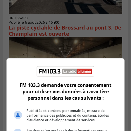
BROSSARD
Publié le 6 août 2026 à 16h00
La piste cyclable de Brossard au pont S.-De
Champlain est ouverte
FM 103,3 demande votre consentement
pour utiliser vos données à caractère
personnel dans les cas suivants :
Publicités et contenu personnalisés, mesure de
BOUCHERVILLE
performance des publicités et du contenu, études
Publié le 6 août 2026 à 14h50
d’audience et développement de services
Le tube nord du pont-tunnel Louis-
Hippolyte-La Fontaine se dote d’une
Stocker et/ou accéder à des informations sur un