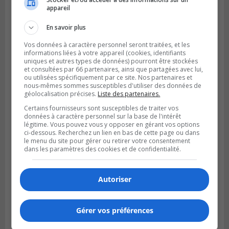
nouvelle chaussée
appareil
En savoir plus
Vos données à caractère personnel seront traitées, et les
informations liées à votre appareil (cookies, identifiants
uniques et autres types de données) pourront être stockées
et consultées par 66 partenaires, ainsi que partagées avec lui,
ou utilisées spécifiquement par ce site. Nos partenaires et
nous-mêmes sommes susceptibles d'utiliser des données de
géolocalisation précises.
Liste des partenaires.
Certains fournisseurs sont susceptibles de traiter vos
données à caractère personnel sur la base de l'intérêt
légitime. Vous pouvez vous y opposer en gérant vos options
ci-dessous. Recherchez un lien en bas de cette page ou dans
GREENFIELD PARK
le menu du site pour gérer ou retirer votre consentement
Publié le 6 août 2026 à 13h45
dans les paramètres des cookies et de confidentialité.
Greenfield Park veut s’armer contre les
fortes
pluies
Autoriser
Gérer vos préférences