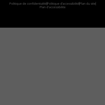
Politique de confidentialité
Politique d’accessibilité
Plan du site
Plan d'accessibilite
Comment installer notre vignette sur votre
appareil mobile
Vous avez envie d’écouter le FM 103,3 ou notre