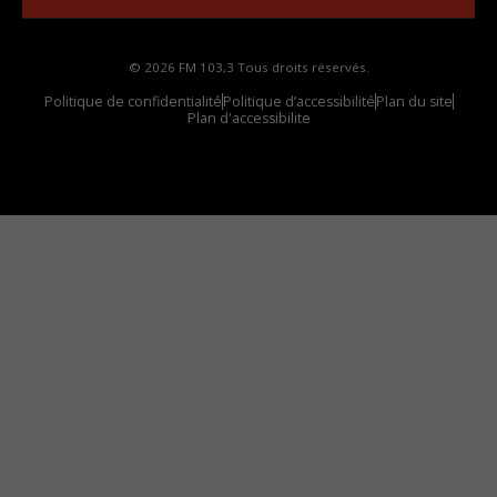
© 2026 FM 103,3 Tous droits réservés.
Politique de confidentialité
Politique d’accessibilité
Plan du site
Plan d'accessibilite
Comment installer notre vignette sur votre
appareil mobile