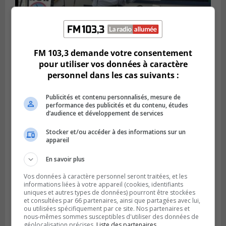
FM 103,3 demande votre consentement
Publié le 6 juillet 2026 à 11h18
Climat Québec dévoile deux candidats
pour utiliser vos données à caractère
pour l’Agglomération
personnel dans les cas suivants :
Publicités et contenu personnalisés, mesure de
performance des publicités et du contenu, études
d’audience et développement de services
Stocker et/ou accéder à des informations sur un
appareil
En savoir plus
Vos données à caractère personnel seront traitées, et les
informations liées à votre appareil (cookies, identifiants
uniques et autres types de données) pourront être stockées
et consultées par 66 partenaires, ainsi que partagées avec lui,
Publié le 6 juillet 2026 à 09h33
ou utilisées spécifiquement par ce site. Nos partenaires et
Longueuil conclue un contrat pour
nous-mêmes sommes susceptibles d'utiliser des données de
valoriser des cendres d’incinération
géolocalisation précises.
Liste des partenaires.