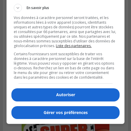
En savoir plus
Vos données à caractère personnel seront traitées, et les
informations liées à votre appareil (cookies, identifiants
uniques et autres types de données) pourront être stockées
et consultées par 66 partenaires, ainsi que partagées avec lui,
ou utilisées spécifiquement par ce site. Nos partenaires et
nous-mêmes sommes susceptibles d'utiliser des données de
géolocalisation précises.
Liste des partenaires.
Certains fournisseurs sont susceptibles de traiter vos
données à caractère personnel sur la base de l'intérêt
légitime. Vous pouvez vous y opposer en gérant vos options
ci-dessous. Recherchez un lien en bas de cette page ou dans
le menu du site pour gérer ou retirer votre consentement
LONGUEUIL
dans les paramètres des cookies et de confidentialité.
Publié le 5 août 2026 à 08h38
Les Ducs s’inclinent 4‑3 face à ABC 16U
dans un match serré à Longueuil
Autoriser
Gérer vos préférences