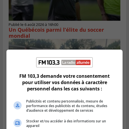
Publié le 6 août 2026 à 16h00
Un Québécois parmi l’élite du soccer
mondial
FM 103,3 demande votre consentement
pour utiliser vos données à caractère
personnel dans les cas suivants :
Publicités et contenu personnalisés, mesure de
performance des publicités et du contenu, études
d’audience et développement de services
LONGUEUIL
Publié le 6 août 2026 à 05h11
Une poussée tardive propulse les Ducs
Stocker et/ou accéder à des informations sur un
appareil
vers la victoire à Laval