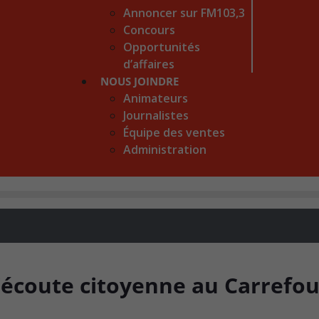
Annoncer sur FM103,3
Concours
Opportunités
d’affaires
NOUS JOINDRE
Animateurs
Journalistes
Équipe des ventes
Administration
l’écoute citoyenne au Carrefou