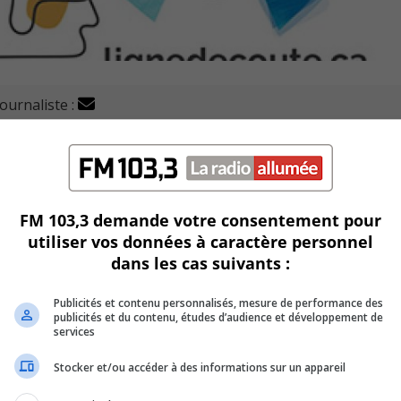
journaliste :
 la population Longueuilloise sur la thématique de « l’éco
evra des groupes de discussion lors des prochaines semaines.
FM 103,3 demande votre consentement pour
utiliser vos données à caractère personnel
eine Lagarde, précise que l’écoute est un besoin essentiel.
dans les cas suivants :
ion des citoyens « afin de continuer [sa] mission vers une so
Publicités et contenu personnalisés, mesure de performance des
publicités et du contenu, études d’audience et développement de
services
lieu les 27 octobre, 3 et 10 novembre, à 18h, ainsi que le 8
Stocker et/ou accéder à des informations sur un appareil